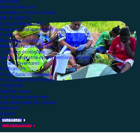
Nos sites
Champs d'action
Animation Professionnelle
BAFA et BAFD
Europe international
Culture et pratiques artistiques
École
Questions sociétales
Médias et Numérique libre
Transition écologique
Santé, psychiatrie et interventions sociales
Terrain d'aventures
Publications
Vers l'Éducation Nouvelle
Vie Sociale et Traitements
Yakamedia
Salle de presse
Les Ceméa s'expriment
La presse parle des Ceméa
Calendrier
Adhérer
Rechercher
Accès membres