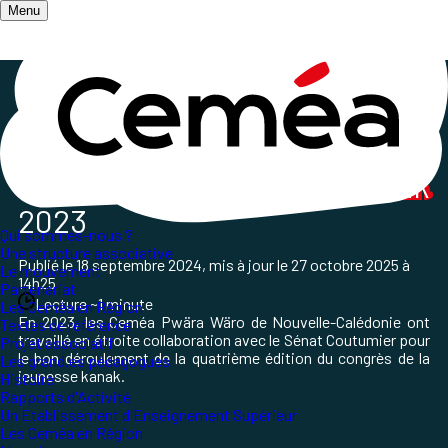
Menu
Accueil
/
Qui sommes-nous ?
/
Les Ceméa en Région
/
Zoom sur une action des Ceméa Pwära Wäro
Congrès de la
jeunesse Kanak
2023
Qui sommes-nous ?
Une structure associative
Publié le
18 septembre 2024
, mis à jour le
27 octobre 2025 à
Le mouvement
14h25
Partenariat
Lecture ~1 minute
Les Ceméa en Région
En 2023, les Ceméa Pwära Wäro de Nouvelle-Calédonie ont
Textes de référence
travaillé en étroite collaboration avec le Sénat Coutumier pour
Projet associatif
le bon déroulement de la quatrième édition du congrès de la
Les grand.es pédagogues
jeunesse kanak.
Histoire
Rapports d'Activité
Un Etablissement d'Enseignement Supérieur
Les Ceméa en Région