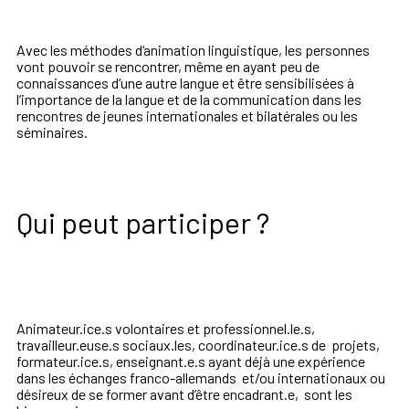
Avec les méthodes d‘animation
linguistique, les personnes
vont
pouvoir se rencontrer, même
en ayant peu de
connaissances
d‘une autre langue et être sensibilisées à
l‘importance de la langue et de la communication dans les
rencontres de jeunes internationales et bilatérales ou les
séminaires.
Qui peut participer ?
Animateur.ice.s
volontaires et professionnel.le.s,
travail
leur.euse.s sociaux.les, coordinateur.ice.s
de projets,
formateur.ice.s, enseignant.e.s
ayant déjà une expérience
dans les
échanges franco-allemands et/ou inter
nationaux ou
désireux de se former avant
d’être encadrant.e, sont les