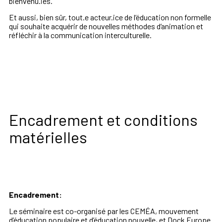
bienvenu.ies.
Et aussi, bien sûr,
tout.e acteur.ice de l‘éducation non for
melle
qui souhaite acquérir de nouvelles
méthodes d‘animation et
réfléchir à la
communication interculturelle.
Encadrement et conditions
matérielles
Encadrement:
Le séminaire est co-organisé
par les CEMÉA, mouvement
d’éducation
populaire et d’éducation nouvelle, et
Dock Europe.