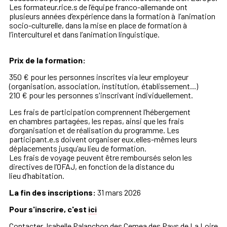
Les formateur.rice.s de
l’équipe franco-allemande ont
plusieurs
années d’expérience dans la formation à
l’animation
socio-culturelle, dans la mise
en place de formation à
l’interculturel et
dans l’animation linguistique.
Prix de la formation:
350 € pour les personnes inscrites via leur employeur
(organisation, association, institution, établissement...)
210 € pour les personnes s'inscrivant individuellement.
Les frais de partici
pation comprennent l’hébergement
en
chambres partagées, les repas, ainsi
que les frais
d’organisation et de réalisa
tion du programme. Les
participant.e.s
doivent organiser eux.elles-mêmes leurs
déplacements jusqu’au lieu de formation.
Les frais de voyage peuvent être rem
boursés selon les
directives de l’OFAJ,
en fonction de la distance du
lieu
d’habitation.
La fin des inscriptions:
31 mars 2026
Pour s'inscrire, c'est
ici
Contacter
Isabelle Palanchon des Cemea des Pays de La Loire