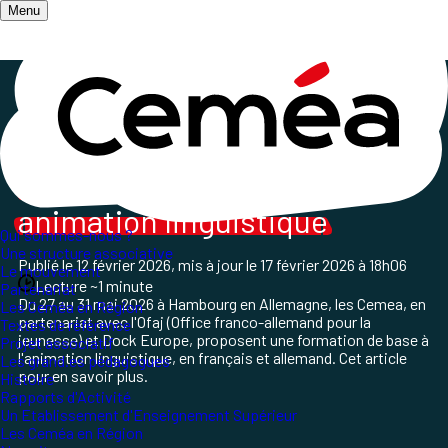
Menu
Accueil
/
Qui sommes-nous ?
/
Les Ceméa en Région
/
Formation à Hambourg
Formation de base
à l'
animation linguistique
Qui sommes-nous ?
Une structure associative
Publié le
12 février 2026
, mis à jour le
17 février 2026 à 18h06
Le mouvement
Lecture ~1 minute
Partenariat
Du 27 au 31 mai 2026 à Hambourg en Allemagne, les Cemea, en
Les Ceméa en Région
partenariat avec l'Ofaj (Office franco-allemand pour la
Textes de référence
jeunesse) et Dock Europe, proposent une formation de base à
Projet associatif
l'animation linguistique, en français et allemand. Cet article
Les grand.es pédagogues
pour en savoir plus.
Histoire
Rapports d'Activité
Un Etablissement d'Enseignement Supérieur
Les Ceméa en Région