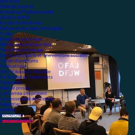
Nos sites
Champs d'action
Animation Professionnelle
BAFA et BAFD
Europe international
Culture et pratiques artistiques
École
Questions sociétales
Médias et Numérique libre
Transition écologique
Santé, psychiatrie et interventions sociales
Terrain d'aventures
Publications
Vers l'Éducation Nouvelle
Vie Sociale et Traitements
Yakamedia
Salle de presse
Les Ceméa s'expriment
La presse parle des Ceméa
Calendrier
Adhérer
Rechercher
Accès membres