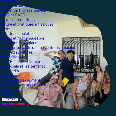
Nos sites
Champs d'action
Animation Professionnelle
BAFA et BAFD
Europe international
Culture et pratiques artistiques
École
Questions sociétales
Médias et Numérique libre
Transition écologique
Santé, psychiatrie et interventions sociales
Terrain d'aventures
Publications
Vers l'Éducation Nouvelle
Vie Sociale et Traitements
Yakamedia
Salle de presse
Les Ceméa s'expriment
La presse parle des Ceméa
Calendrier
Adhérer
Rechercher
Accès membres