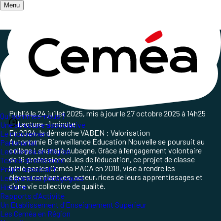
Menu
Accueil
/
Qui sommes-nous ?
/
Les Ceméa en Région
/
Zoom sur une action de l'AT PACA
Vaben
, ça va bien!
Publié le
24 juillet 2025
, mis à jour le
27 octobre 2025 à 14h25
Qui sommes-nous ?
Lecture ~1 minute
Une structure associative
En 2024, la démarche VABEN
: Valorisation
Le mouvement
Autonomie
Bienveillance Éducation Nouvelle se poursuit au
Partenariat
collège
Lakanal à Aubagne. Grâce à l’engagement volontaire
Les Ceméa en Région
de
16 professionnel
·
les de l’éducation, ce projet de classe
Textes de référence
ini
tié par les Ceméa PACA en 2018, vise à rendre les
Projet associatif
élèves
confiant
·
es, acteur
·
rices de leurs apprentissages et
Les grand.es pédagogues
d’une
vie collective de qualité.
Histoire
Rapports d'Activité
Un Etablissement d'Enseignement Supérieur
Les Ceméa en Région