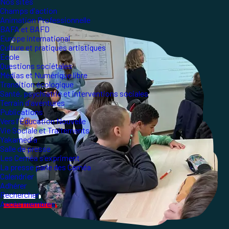
Nos sites
Champs d'action
Animation Professionnelle
BAFA et BAFD
Europe international
Culture et pratiques artistiques
École
Questions sociétales
Médias et Numérique libre
Transition écologique
Santé, psychiatrie et interventions sociales
Terrain d'aventures
Publications
Vers l'Éducation Nouvelle
Vie Sociale et Traitements
Yakamedia
Salle de presse
Les Ceméa s'expriment
La presse parle des Ceméa
Calendrier
Adhérer
Rechercher
Accès membres