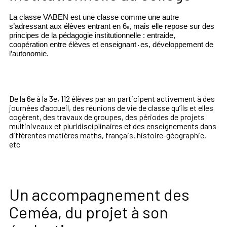
La classe VABEN est une classe comme une autre
s’adres
sant aux élèves entrant en 6
, mais elle repose sur des
e
principes
de la pédagogie institutionnelle
: entraide,
coopération
entre élèves et enseignant
es, développement de
·
l’autono
mie.
De la 6
e
à la 3
e
, 112 élèves par an participent activement
à des
journées d’accueil, des réunions de vie de classe qu’ils
et elles
cogèrent, des travaux de groupes, des périodes de
projets
multiniveaux et pluridisciplinaires et des ensei
gnements dans
différentes matières maths, français, his
toire-géographie,
etc
Un accompagnement des
Ceméa, du projet à son