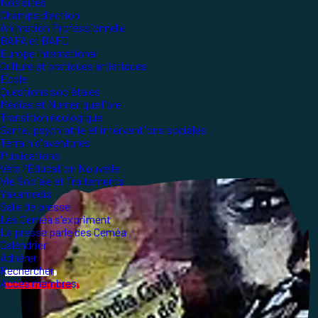
Nos sites
Champs d'action
Animation Professionnelle
BAFA et BAFD
Europe international
Culture et pratiques artistiques
École
Questions sociétales
Médias et Numérique libre
Transition écologique
Santé, psychiatrie et interventions sociales
Terrain d'aventures
Publications
Vers l'Éducation Nouvelle
Vie Sociale et Traitements
Yakamedia
Salle de presse
Les Ceméa s'expriment
La presse parle des Ceméa
Calendrier
Adhérer
Rechercher
Accès membres