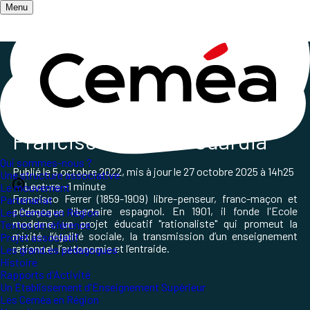
Menu
Accueil
/
Qui sommes-nous ?
/
Les grands et grandes pédagogues
/
Les grand·es pédagogues
Francisco Ferrer Y Guardia
Qui sommes-nous ?
Publié le
5 octobre 2022
, mis à jour le
27 octobre 2025 à 14h25
Une structure associative
Lecture ~1 minute
Le mouvement
Francisco Ferrer (1859-1909) libre-penseur, franc-maçon et
Partenariat
pédagogue libertaire espagnol. En 1901, il fonde l'Ecole
Les Ceméa en Région
moderne, un projet éducatif "rationaliste" qui promeut la
Textes de référence
mixité, l’égalité sociale, la transmission d’un enseignement
Projet associatif
rationnel, l’autonomie et l’entraide.
Les grand.es pédagogues
Histoire
Rapports d'Activité
Un Etablissement d'Enseignement Supérieur
Les Ceméa en Région