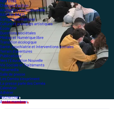
Nos sites
Champs d'action
Animation Professionnelle
BAFA et BAFD
Europe international
Culture et pratiques artistiques
École
Questions sociétales
Médias et Numérique libre
Transition écologique
Santé, psychiatrie et interventions sociales
Terrain d'aventures
Publications
Vers l'Éducation Nouvelle
Vie Sociale et Traitements
Yakamedia
Salle de presse
Les Ceméa s'expriment
La presse parle des Ceméa
Calendrier
Adhérer
Rechercher
Accès membres