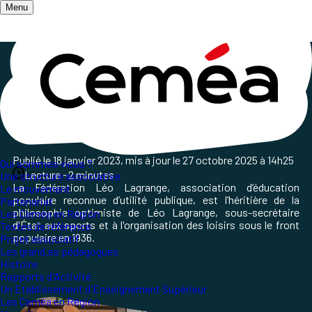
Menu
Accueil
/
Qui sommes-nous ?
/
Nos partenaires
/
Partenaire
Association Léo Lagrange
Publié le
18 janvier 2023
, mis à jour le
27 octobre 2025 à 14h25
Qui sommes-nous ?
Lecture ~2 minutes
Une structure associative
La Fédération Léo Lagrange, association d’éducation
Le mouvement
populaire reconnue d’utilité publique, est l’héritière de la
Partenariat
philosophie optimiste de Léo Lagrange, sous-secrétaire
Les Ceméa en Région
d'État aux sports et à l'organisation des loisirs sous le front
Textes de référence
populaire en 1936.
Projet associatif
Les grand.es pédagogues
Histoire
Rapports d'Activité
Un Etablissement d'Enseignement Supérieur
Les Ceméa en Région