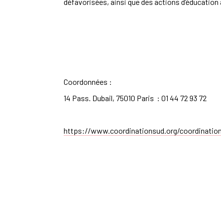
défavorisées, ainsi que des actions d’éducation à
Coordonnées :
14 Pass. Dubail, 75010 Pari
s
: 01 44 72 93 72
https://www.coordinationsud.org/coordinatio