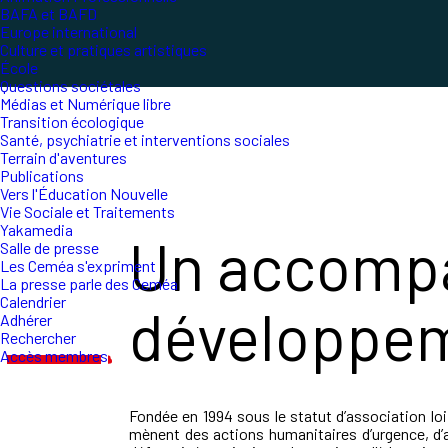
BAFA et BAFD
Europe international
Culture et pratiques artistiques
École
Questions sociétales
Médias et Numérique libre
Transition écologique
Santé, psychiatrie et interventions sociales
Terrain d'aventures
Publications
Vers l'Éducation Nouvelle
Vie Sociale et Traitements
Yakamedia
Un accomp
Salle de presse
Les Ceméa s'expriment
La presse parle des Ceméa
Calendrier
développeme
Adhérer
Rechercher
Accès membres
Fondée en 1994 sous le statut d’association loi
mènent des actions humanitaires d’urgence, d’