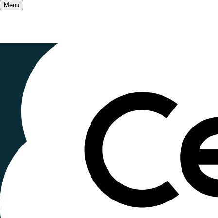
Menu
Accueil
/
Qui sommes-nous ?
/
Nos partenaires
Coordinati
Publié le
16 janvier 2023
, mis à jour le
27 octobre
Lecture ~2 minutes
Rassembler et agir pour la solidarité internatio