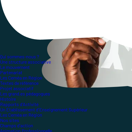
Qui sommes-nous ?
Une structure associative
Le mouvement
Partenariat
Les Ceméa en Région
Textes de référence
Projet associatif
Les grand.es pédagogues
Histoire
Rapports d'Activité
Un Etablissement d'Enseignement Supérieur
Les Ceméa en Région
Nos sites
Champs d'action
Animation Professionnelle