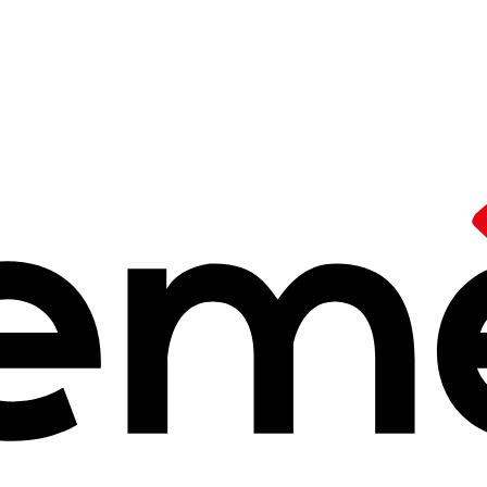
/
Partenaire dont les Ceméa sont membres
on SUD
 2025 à 14h25
nale. Coordination SUD est la coordination nationale des ONG français