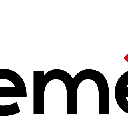
/
Partenaire dont les Ceméa sont membres
n dispositif nati
 2025 à 14h25
ciations de Jeunesse et d'Education Populaire (Pajep) est un cadr
secteur de la jeunesse et de l'éducation populaire : celles des 
 au niveau national et francilien.
es fonds dont les documents les plus anciens remontent au
"premier