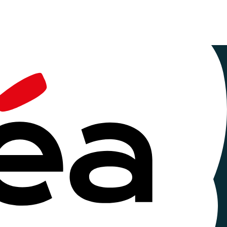
onal
e d'action dont la mission est de sauvegarder,
associations nationales et franciliennes ou de
 stage" à Beaurecueil en 1937.