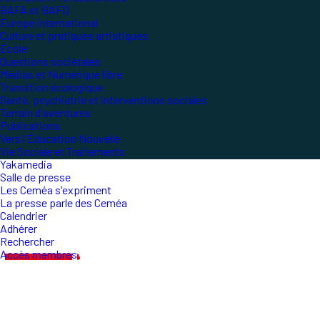
BAFA et BAFD
Europe international
Culture et pratiques artistiques
École
Questions sociétales
Médias et Numérique libre
Transition écologique
Santé, psychiatrie et interventions sociales
Terrain d'aventures
Publications
Vers l'Éducation Nouvelle
Vie Sociale et Traitements
Yakamedia
Salle de presse
Les Ceméa s'expriment
La presse parle des Ceméa
Calendrier
Adhérer
Rechercher
Accès membres