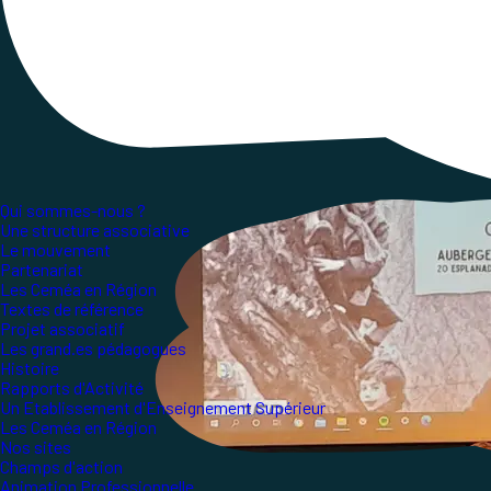
Qui sommes-nous ?
Une structure associative
Le mouvement
Partenariat
Les Ceméa en Région
Textes de référence
Projet associatif
Les grand.es pédagogues
Histoire
Rapports d'Activité
Un Etablissement d'Enseignement Supérieur
Les Ceméa en Région
Nos sites
Champs d'action
Animation Professionnelle