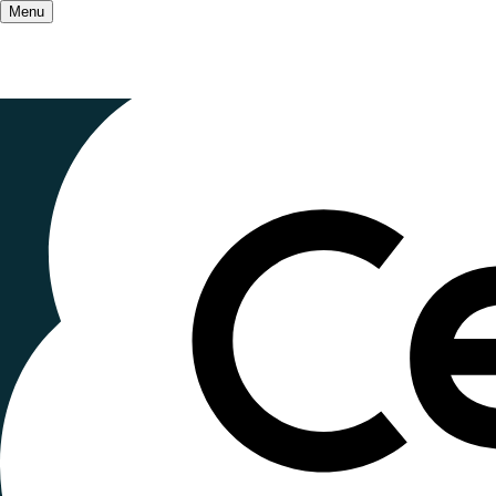
Menu
Accueil
/
Qui sommes-nous ?
/
Nos partenaires
Le Pajep, u
Publié le
18 janvier 2023
, mis à jour le
27 octobre
Lecture ~2 minutes
Le Pôle de conservation des Archives des asso
classer et valoriser les archives privées du 
personnalités ayant joué un rôle dans ce domaine
L'association nationale des Ceméa y a déposé d