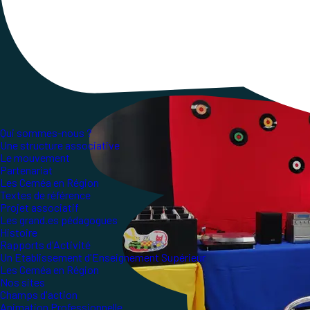
collective
initiée
en
mars
2022
et se veut un
te
d
’
être
parties
prenantes
de
cette
démarche
.
Qui sommes-nous ?
Une structure associative
Le mouvement
Partenariat
Les Ceméa en Région
Textes de référence
Projet associatif
Les grand.es pédagogues
Histoire
Rapports d'Activité
Un Etablissement d'Enseignement Supérieur
Les Ceméa en Région
Nos sites
Champs d'action
Animation Professionnelle