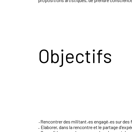
propositions
artistiques,
de
prendre
conscienc
Objectifs
Rencontrer des
militant
·
es
engagé
·
es
sur des 
·
·
Elaborer, dans la rencontre et le partage d'exp