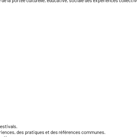
e
de
la
portée
culturelle,
éducative,
sociale
des
expériences
collecti
festivals.
ériences, des pratiques et des références
communes.