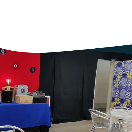
mps
fort
de
fondation
d
’
un
tronc
commun
aux
différents
chantiers. Il
d