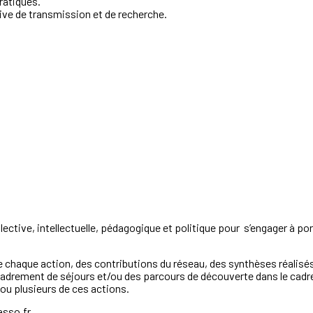
ratiques.
ive de transmission et de recherche.
lective,
intellectuelle,
pédagogique
et
politique
pour
s’engager
à
por
e
chaque
action,
des
contributions
du
réseau,
des
synthèses
réalisé
ncadrement
de
séjours
et/ou
des
parcours
de
découverte
dans
le
cadr
ou
plusieurs
de
ces
actions
.
asso.fr