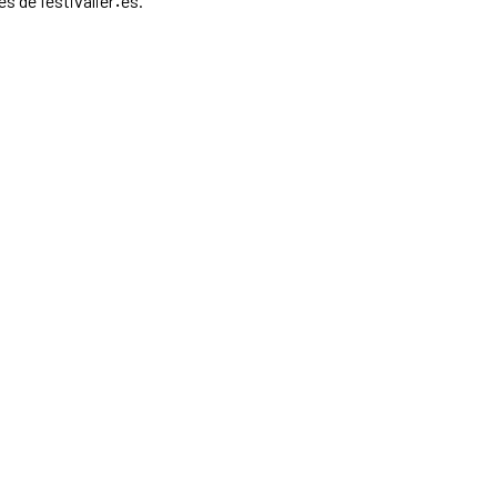
ves
de
festivalier
·
es
.