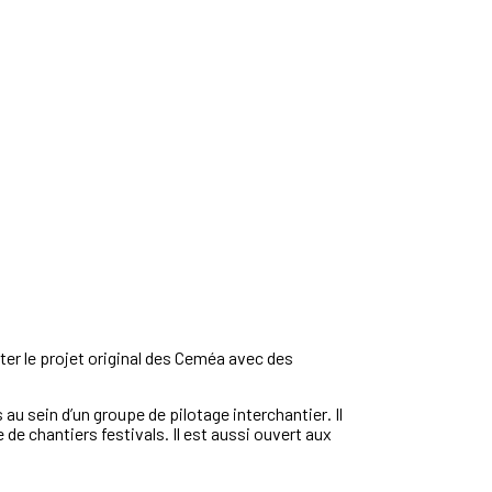
ter
le
projet
original
des
Ceméa
avec
des
s
au
sein
d’un
groupe
de
pilotage
interchantier
.
Il
e
de
chantiers
festivals
.
Il
est
aussi o
uvert
aux