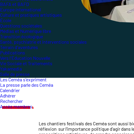
BAFA et BAFD
Europe international
Culture et pratiques artistiques
École
Questions sociétales
Médias et Numérique libre
Transition écologique
Santé, psychiatrie et interventions sociales
Terrain d'aventures
Publications
Vers l'Éducation Nouvelle
Vie Sociale et Traitements
Yakamedia
Salle de presse
Les Ceméa s'expriment
La presse parle des Ceméa
Calendrier
Adhérer
Rechercher
Accès membres
Les
chantiers
festivals
des
Ceméa
sont
aussi
bi
réflexion
sur
l
’
importance
politique
d
’
agir
dans
l