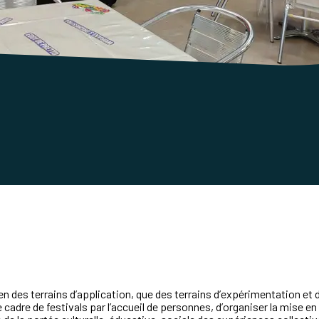
en
des
terrains
d
’
application,
que
des
terrains
d
’
expérimentation
et
e
cadre
de
festivals
par
l
’
accueil
de
personnes,
d
’
organiser
la
mise
en