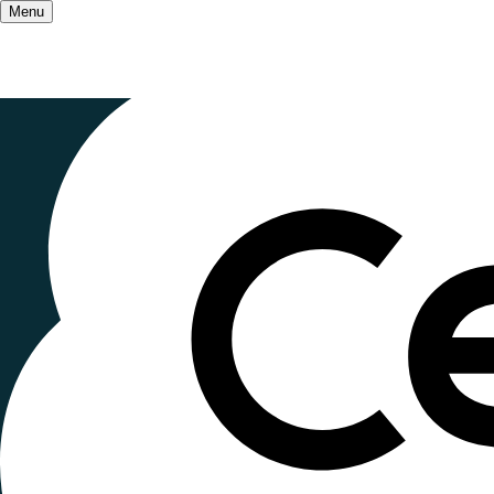
Menu
Accueil
/
Rdv militant⋅Es des interchantiers
Regroupeme
festivals
Publié le
2 décembre 2024
, mis à jour le
27 octob
Lecture ~1 minute
Du 17 au 19 janvier 2025 se tiendra à Paris, le re