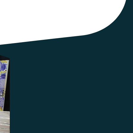
oit
permettre
aux
militant
·
es
qui
le
souhaitent