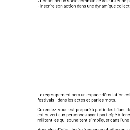
·
Consolider un socle commun de valeurs et de p
·
Inscrire son action dans une dynamique collect
Le
regroupement
sera
un
espace
d’émulation
col
festivals
:
dans
les
actes
et
par
les
mots
.
Ce
rendez
-
vous
est
préparé
à
partir
des
bilans
d
est
ouvert
aux
personnes
ayant
participé
à
l’e
militant
·
es
qui
souhaitent
s’impliquer
dans
l'une
Pour plus d'infos, écrire à evenements@cemea.