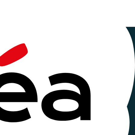
erchantiers
inscrit
dans
la
continuité
d
’
une
dynamique