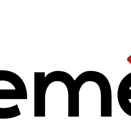
 festivals
nt national
int
re 2025 à 14h25
groupement Interchantiers festivals. A l'attention des militant⋅es, il
s
’