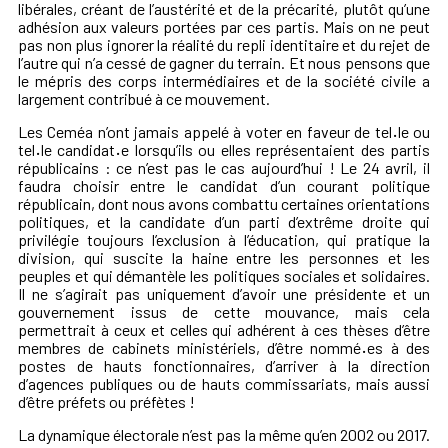
libérales, créant de l’austérité et de la précarité, plutôt qu’une
adhésion aux valeurs portées par ces partis. Mais on ne peut
pas non plus ignorer la réalité du repli identitaire et du rejet de
l’autre qui n’a cessé de gagner du terrain. Et nous pensons que
le mépris des corps intermédiaires et de la société civile a
largement contribué à ce mouvement.
Les Ceméa n’ont jamais appelé à voter en faveur de tel
·
le ou
tel
·
le candidat
·
e lorsqu’ils ou elles représentaient des partis
républicains : ce n’est pas le cas aujourd’hui ! Le 24 avril, il
faudra choisir entre le candidat d’un courant politique
républicain, dont nous avons combattu certaines orientations
politiques, et la candidate d’un parti d’extrême droite qui
privilégie toujours l’exclusion à l’éducation, qui pratique la
division, qui suscite la haine entre les personnes et les
peuples et qui démantèle les politiques sociales et solidaires.
Il ne s’agirait pas uniquement d’avoir une présidente et un
gouvernement issus de cette mouvance, mais cela
permettrait à ceux et celles qui adhérent à ces thèses d’être
membres de cabinets ministériels, d’être nommé
·
es à des
postes de hauts fonctionnaires, d’arriver à la direction
d’agences publiques ou de hauts commissariats, mais aussi
d’être préfets ou préfètes !
La dynamique électorale n’est pas la même qu’en 2002 ou 2017.