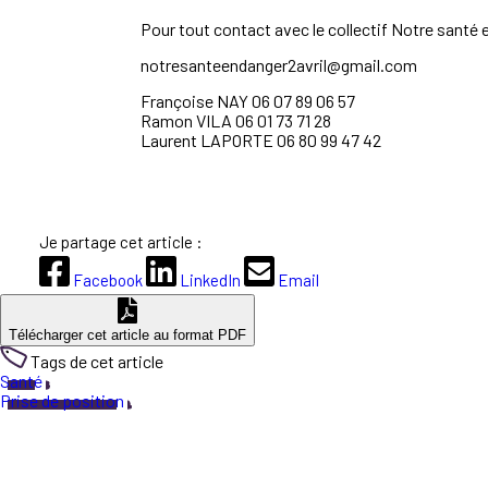
Pour tout contact avec le
collectif Notre santé 
notresanteendanger2avril@gmail.com
Françoise
NAY
06 07 89 06 57
Ramon
VILA
06 01 73 71 28
Laurent L
APORTE 06
80 99 47 42
Je partage cet article :
Facebook
LinkedIn
Email
Télécharger cet article au format PDF
Tags de cet article
Santé
Prise de position