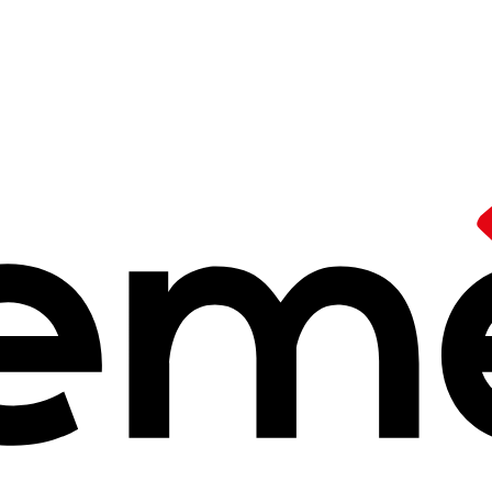
 leurs idées et positionnements
/
Tribune - Santé, nous vous a
anté, nous vous
25 à 14h25
re santé en danger
dans le cadre de la Semaine de mobilisation du 7
Le collectif interpelle le Président de la République qu'il accuse de m