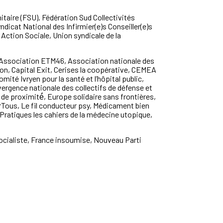
itaire (FSU), Fédération Sud Collectivités
yndicat National
des Infirmier(e)s Conseiller(e)s
Action
Sociale, Union syndicale de la
 Association ETM46, Association nationale des
on, Capital Exit, Cerises
la coopérative,
CEMEA
Comit
é
Ivryen pour
la sant
é
et l’hôpital public,
ergence nationale des collectifs de défense et
 de proximit
é́
, Europe
solidaire sans frontières,
rTous
,
Le fil conducteur psy, Médicament bien
Pratiques les cahiers de la médecine utopique,
ocialiste, France insoumise, Nouveau Parti