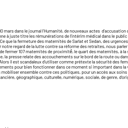
e 10 mars dans le journal l’Humanité, de nouveaux actes d’accusation 
fonne à juste titre les rémunérations de l’intérim médical dans le public
vé. Ce que la fermeture des maternités de Sarlat et Sedan, des urgences
er notre regard de la lutte contre sa réforme des retraites, nous parl
ermer 107 maternités de proximité́, le quart des maternités, à la 
 la presse relate des accouchements sur le bord de la route ou dans
ors il est scandaleux d’utiliser comme prétexte la sécurité des fe
ssements pour bien fonctionner dans ce moment si important dans la
 mobiliser ensemble contre ces politiques, pour un accès aux soins
nancière, géographique, culturelle, numérique, sociale, de genre, d’or