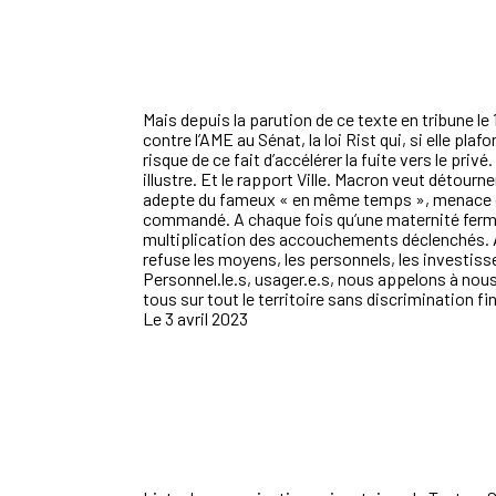
Mais depuis la parution de ce texte en tribune l
contre l’AME au Sénat, la loi Rist qui, si elle pla
risque de ce fait d’accélérer la fuite vers le pri
illustre. Et le rapport Ville. Macron veut détourn
adepte du fameux « en même temps », menace de f
commandé. A chaque fois qu’une maternité ferme,
multiplication des accouchements déclenchés. Al
refuse les moyens, les personnels, les investi
Personnel.le.s,
usager.e.s
, nous appelons à nous
tous sur tout le territoire sans discrimination fi
Le 3 avril 2023