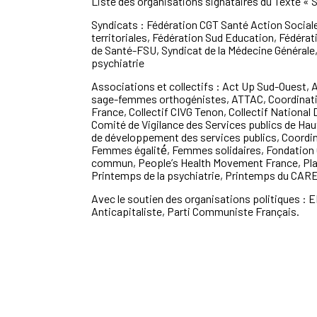
Liste des organisations
signataires du Texte
«
S
Syndicats :
Fédération CGT Sant
é
Action Social
territoriales, Fédération Sud
Education, Fédérat
de Sant
é
-
FSU, Syndicat de la Médecine Générale
psychiatrie
Associations et collectifs :
Act Up Sud
-
Ouest, 
sage
-
femmes orthogénistes, ATTAC,
Coordinat
France,
Collectif CIVG Tenon, Collectif National
Comit
é
de
Vigilance des
Services publics de Hau
de développement des services publics,
Coordin
Femmes égalit
é́
,
Femmes solidaires,
Fondation 
commun, People’
s Health Movement France, Plan
Printemps de la psychiatrie, Printemps du CARE
Avec le soutien des organisations politiques :
E
Anticapitaliste, Parti
Communiste Français.