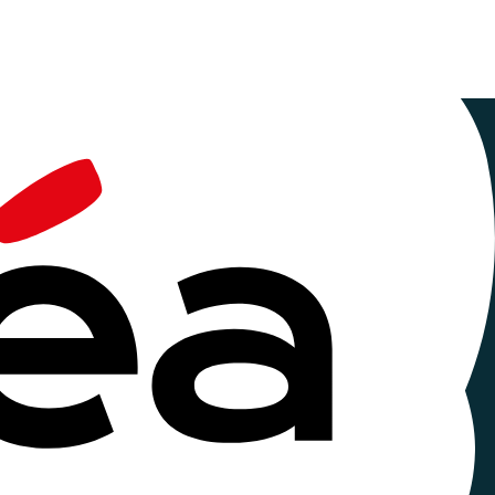
ccusons
 accusons
 avril et de la journée mondiale de la santé, et
ettre en péril le droit à la santé.