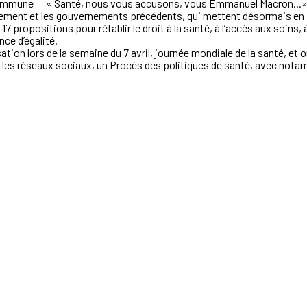
 commune
« Santé
, nous vous accusons, vous Emmanuel Macron...
»
ement et les gouvernements
précédents, qui mettent désormais en p
e 17 propositions
pour rétablir le droit à la santé, à
l’accès aux soins, à
nce d’égalité.
tion lors de la semaine du 7 avril, journée
mondiale de la santé, et 
r les réseaux sociaux, un
Procès
des
politiques de
santé
, avec nota