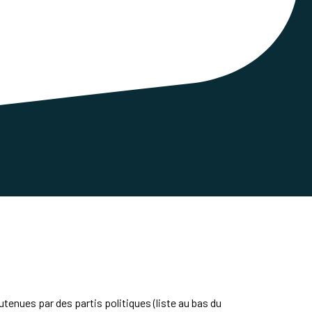
outenu
e
s par
des
partis politiques (liste au bas du