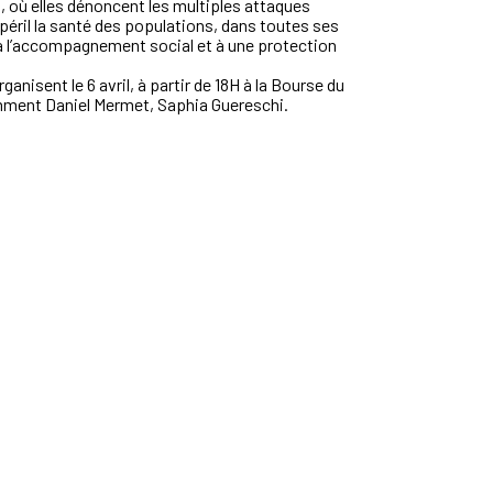
, où
elles
dénoncent les multiples attaques
éril la santé des
populations,
dans toutes ses
 l
’accompagnement social et à une
protection
organisent
le 6 avril,
à partir de 18H
à
la Bourse du
mment Daniel Mermet,
Saphia Guereschi.