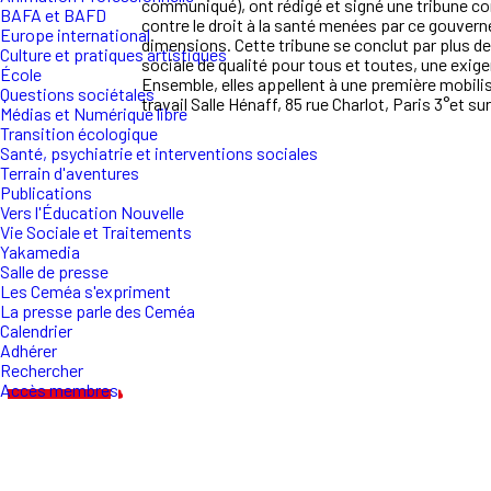
communiqué), ont
rédigé et signé une tribune
BAFA et BAFD
contre le droit à la santé m
ené
es
par ce
gouvern
Europe international
dimensions. Cette tribune se conclut par plus d
Culture et pratiques artistiques
sociale de qualité pour tous et toutes, une exige
École
Ensemble, elles appellent à une première mobilisa
Questions sociétales
travail
Salle
Hénaf
f,
85 rue Charlot,
Paris 3°
et su
Médias et Numérique libre
Transition écologique
Santé, psychiatrie et interventions sociales
Terrain d'aventures
Publications
Vers l'Éducation Nouvelle
Vie Sociale et Traitements
Yakamedia
Salle de presse
Les Ceméa s'expriment
La presse parle des Ceméa
Calendrier
Adhérer
Rechercher
Accès membres