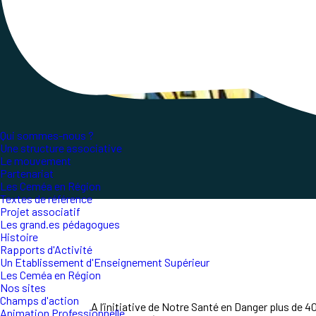
Qui sommes-nous ?
Une structure associative
Le mouvement
Partenariat
Les Ceméa en Région
Textes de référence
Projet associatif
Les grand.es pédagogues
Histoire
Rapports d'Activité
Un Etablissement d'Enseignement Supérieur
Les Ceméa en Région
Nos sites
Champs d'action
A l’initiative de Notre Santé en Danger plus de 4
Animation Professionnelle