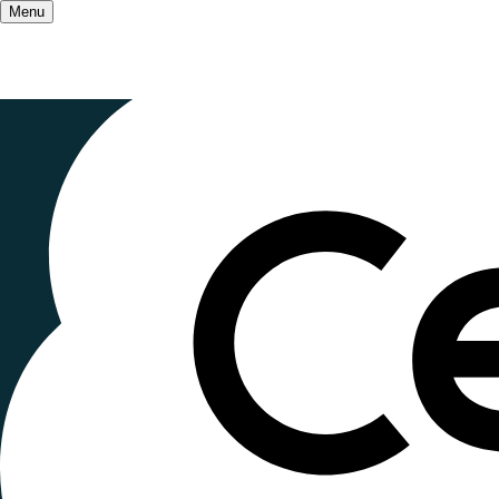
Menu
Accueil
/
Salle de presse
/
Les Ceméa expriment
Tribune - S
Publié le
5 avril 2023
, mis à jour le
27 octobre 20
Lecture ~3 minutes
Prise de position du 3 avril 2023 du collectif
Not
du Procès des Politiques de Santé du 6 avril 2023. 