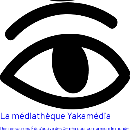
La médiathèque Yakamédia
Des ressources Éduc'active des Ceméa pour comprendre le monde