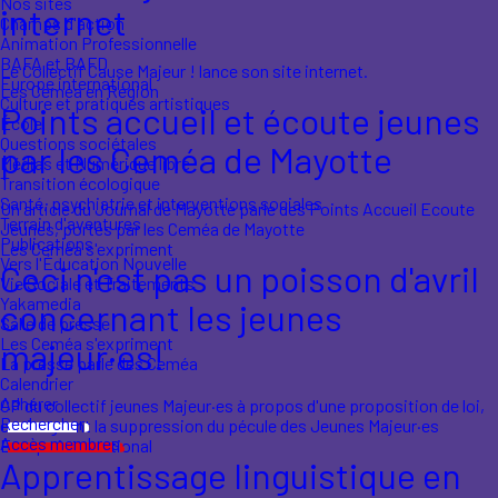
Nos sites
internet
Champs d'action
Animation Professionnelle
BAFA et BAFD
Le Collectif Cause Majeur ! lance son site internet.
Europe international
Les Ceméa en Région
Culture et pratiques artistiques
Points accueil et écoute jeunes
École
Questions sociétales
par les Ceméa de Mayotte
Médias et Numérique libre
Transition écologique
Santé, psychiatrie et interventions sociales
Un article du Journal de Mayotte parle des Points Accueil Ecoute
Terrain d'aventures
Jeunes, portés par les Ceméa de Mayotte
Publications
Les Ceméa s'expriment
Vers l'Éducation Nouvelle
Ceci n'est pas un poisson d'avril
Vie Sociale et Traitements
Yakamedia
concernant les jeunes
Salle de presse
Les Ceméa s'expriment
majeur·es!
La presse parle des Ceméa
Calendrier
Adhérer
CP du collectif jeunes Majeur·es à propos d'une proposition de loi,
Rechercher
envisageant la suppression du pécule des Jeunes Majeur·es
Accès membres
Europe international
Apprentissage linguistique en