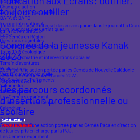
Education aux Ecrans: outiller,
Nos sites
Champs d'action
toujours outiller
Animation Professionnelle
BAFA et BAFD
Europe international
Tribune sur l'usage intensif des écrans parue dans le journal La Croix
Culture et pratiques artistiques
du 14 novembre 2024
École
Les Ceméa en Région
Questions sociétales
Congrès de la jeunesse Kanak
Médias et Numérique libre
Transition écologique
2023
Santé, psychiatrie et interventions sociales
Terrain d'aventures
Publications
Zoom sur une action portée par les Ceméa de Nouvelle Calédonie
Vers l'Éducation Nouvelle
présentée dans le RA de l'année 2023.
Vie Sociale et Traitements
Rapports d'Activité
Yakamedia
Des parcours coordonnés
Salle de presse
Les Ceméa s'expriment
d’insertion professionnelle ou
La presse parle des Ceméa
Calendrier
scolaire
Adhérer
Rechercher
Accès membres
Présentation d'une action portée par les Ceméa Paca en direction
de jeunes pris en charge par la PJJ.
Les Ceméa s'expriment