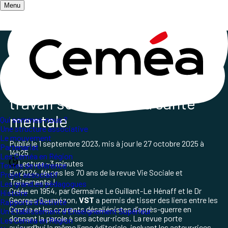
Menu
Accueil
/
70 ans de la revue VST
70 ans de VST
: la revue du
travail social et de la santé
mentale
Qui sommes-nous ?
Une structure associative
Le mouvement
Publié le
1 septembre 2023
, mis à jour le
27 octobre 2025 à
Partenariat
14h25
Les Ceméa en Région
Lecture ~3 minutes
Textes de référence
En 2024, fétons les 70 ans de la revue Vie Sociale et
Projet associatif
Traitements !
Les grand.es pédagogues
Créée en 1954, par Germaine Le Guillant-Le Hénaff et le Dr
Histoire
Georges Daumézon,
VST
a permis de tisser des liens entre les
Rapports d'Activité
Ceméa et les courants désaliénistes d’après-guerre en
Un Etablissement d'Enseignement Supérieur
donnant la parole à ses acteur⋅rices. La revue porte
Les Ceméa en Région
aujourd’hui la même ligne éditoriale, incluant les acteur⋅rices