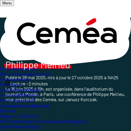
Menu
Accueil
/
Les champs d'action
/
Questions sociétales
/
Conférence de P. Meirieu sur Korczak
Janusz Korczak
par
Philippe Meirieu
Qui sommes-nous ?
Une structure associative
Publié le
28 mai 2025
, mis à jour le
27 octobre 2025 à 14h25
Le mouvement
Lecture ~2 minutes
Partenariat
Le 16 juin 2025 à 19h, est organisée, dans l'auditorium du
Les Ceméa en Région
journal Le Monde, à Paris, une conférence de Philippe Meirieu,
Textes de référence
vice-président des Ceméa, sur Janusz Korczak.
Projet associatif
Les grand.es pédagogues
Histoire
Rapports d'Activité
Un Etablissement d'Enseignement Supérieur
Les Ceméa en Région