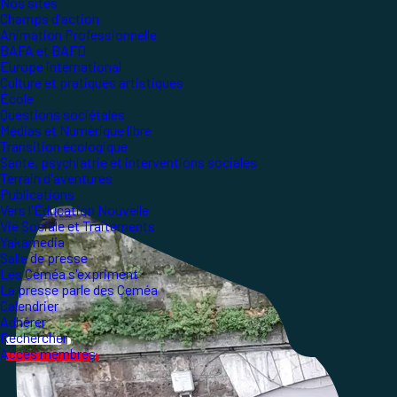
Nos sites
Champs d'action
Animation Professionnelle
BAFA et BAFD
Europe international
Culture et pratiques artistiques
École
Questions sociétales
Médias et Numérique libre
Transition écologique
Santé, psychiatrie et interventions sociales
Terrain d'aventures
Publications
Vers l'Éducation Nouvelle
Vie Sociale et Traitements
Yakamedia
Salle de presse
Les Ceméa s'expriment
La presse parle des Ceméa
Calendrier
Adhérer
Rechercher
Accès membres