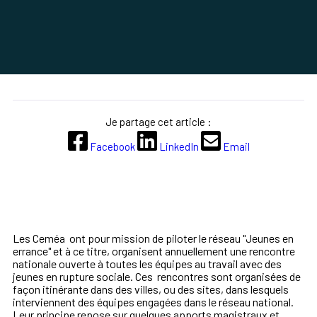
Je partage cet article :
Facebook
LinkedIn
Email
Les Ceméa ont
pour mission
de piloter le réseau "Jeunes en
errance" et à ce titre,
organisent annuellement
une
rencontre
nationale ouverte à
toutes les équipes
au travail avec des
jeunes
en rupture socia
le
. Ces rencontres
sont organisées de
façon itinérante dans des villes, ou des sites, dans lesquels
interviennent des
équipes
engagées dans le
réseau national.
Leur
principe repose sur quelques apports magistraux et