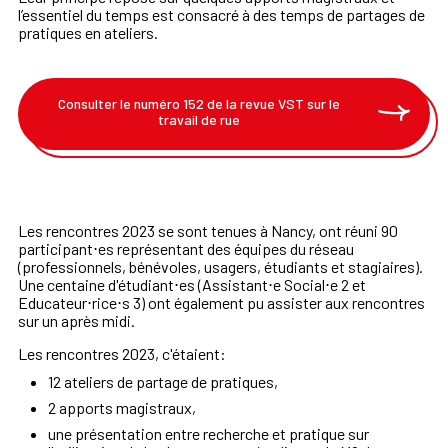
l’essentiel du temps est consacré à des temps de partages de
pratiques en ateliers.
Consulter le numéro 152 de la revue VST sur le
travail de rue
L
es rencontres 20
23
se sont tenues à Nancy,
ont
réuni
90
participant⋅es
représentant
des
équipes
du réseau
(
professionnels,
bénévoles,
usagers
,
étudiants et
stagiaires).
Une centaine d'
étudiant⋅es (Assistant⋅e Social⋅e 2 et
Educateur⋅rice⋅s 3) ont également pu assister aux rencontres
sur un après midi.
Les rencontres 2023, c'étaient:
12 ateliers de partage de pratiques,
2 apports magistraux,
une présentation entre recherche et pratique sur