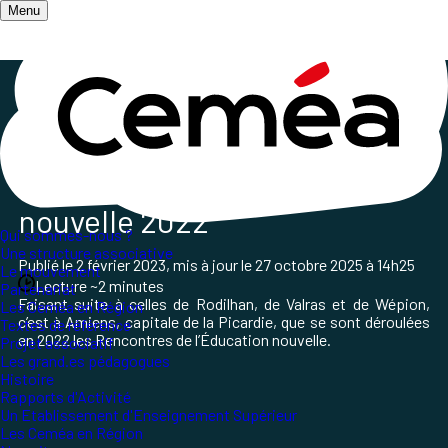
Menu
Accueil
/
Qui sommes-nous ?
/
Le mouvement
/
Événements
Rencontres de l'Éducation
nouvelle 2022
Qui sommes-nous ?
Une structure associative
Publié le
2 février 2023
, mis à jour le
27 octobre 2025 à 14h25
Le mouvement
Lecture ~2 minutes
Partenariat
Faisant suite à celles de Rodilhan, de Valras et de Wépion,
Les Ceméa en Région
c’est à Amiens, capitale de la Picardie, que se sont déroulées
Textes de référence
en 2022 les Rencontres de l’Éducation nouvelle.
Projet associatif
Les grand.es pédagogues
Histoire
Rapports d'Activité
Un Etablissement d'Enseignement Supérieur
Les Ceméa en Région