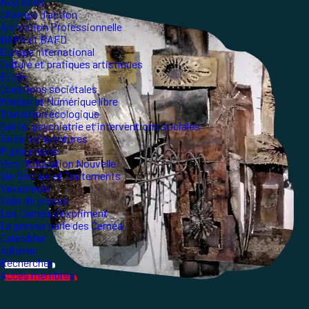
Nos sites
Champs d'action
Animation Professionnelle
BAFA et BAFD
Europe international
Culture et pratiques artistiques
École
Questions sociétales
Médias et Numérique libre
Transition écologique
Santé, psychiatrie et interventions sociales
Terrain d'aventures
Publications
Vers l'Éducation Nouvelle
Vie Sociale et Traitements
Yakamedia
Salle de presse
Les Ceméa s'expriment
La presse parle des Ceméa
Calendrier
Adhérer
Rechercher
Accès membres