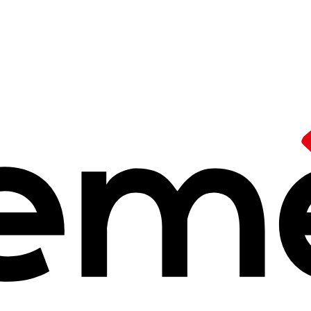
/
REN 2025
de l'Education
025
25 à 14h25
e consécutive,
les Rencontres de l'Education Nouvelle, moment fort