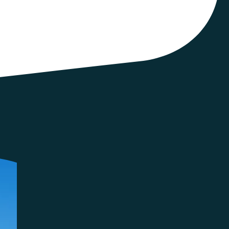
N sont un rendez-vous majeur du réseau Ceméa qui
jets d’actualité.