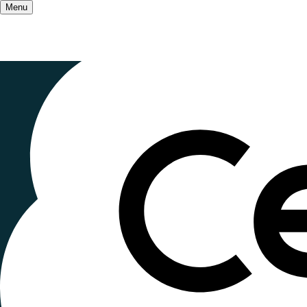
Menu
Accueil
/
Qui sommes-nous ?
/
Le mouvement
Rencontres 
Nouvelle 2
Publié le
13 juin 2025
, mis à jour le
27 octobre 20
Lecture ~1 minute
Jamais deux sans trois! Pour la troisième anné