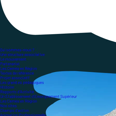
au
24
août
2025 au centre de la Martégale à Anc
permet aux militantes et militants de se former,
Qui sommes-nous ?
Une structure associative
Le mouvement
Partenariat
Les Ceméa en Région
Textes de référence
Projet associatif
Les grand.es pédagogues
Histoire
Rapports d'Activité
Un Etablissement d'Enseignement Supérieur
Les Ceméa en Région
Nos sites
Champs d'action
Animation Professionnelle