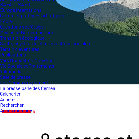
BAFA et BAFD
Europe international
Culture et pratiques artistiques
École
Questions sociétales
Médias et Numérique libre
Transition écologique
Santé, psychiatrie et interventions sociales
Terrain d'aventures
Publications
Vers l'Éducation Nouvelle
Vie Sociale et Traitements
Yakamedia
Salle de presse
Les Ceméa s'expriment
La presse parle des Ceméa
Calendrier
Adhérer
Rechercher
Accès membres