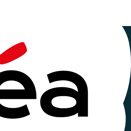
 de rencontres et de formation,
se tiennent du
20