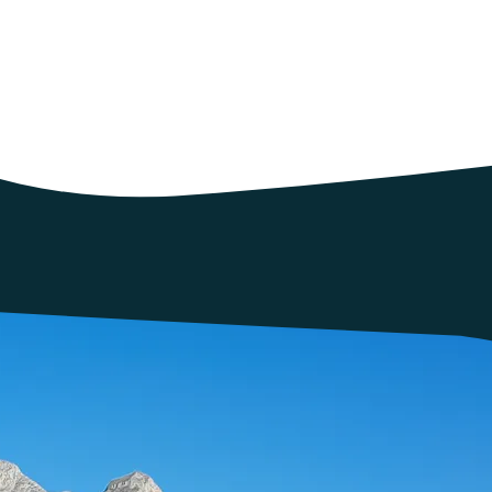
elle (05).
Placés sous le signe de la rencontre et de l’agir, les RE
 de partager des expériences et des pratiques, de débattre sur des su