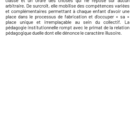
classe et un ordre des choses qui ne repose sur aucun
arbitraire. De surcroît, elle mobilise des compétences variées
et complémentaires permettant à chaque enfant d’avoir une
place dans le processus de fabrication et d’occuper « sa »
place unique et irremplaçable au sein du collectif. La
pédagogie institutionnelle rompt avec le primat de la relation
pédagogique duelle dont elle dénonce le caractère illusoire.