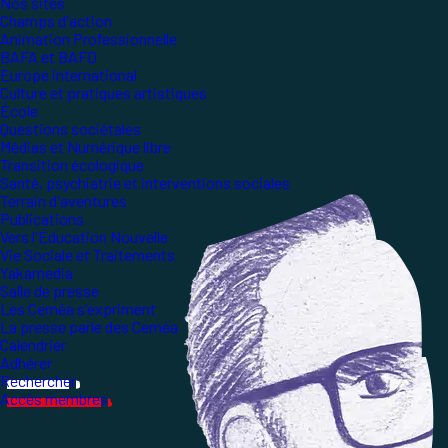
Nos sites
Champs d'action
Animation Professionnelle
BAFA et BAFD
Europe international
Culture et pratiques artistiques
École
Questions sociétales
Médias et Numérique libre
Transition écologique
Santé, psychiatrie et interventions sociales
Terrain d'aventures
Publications
Vers l'Éducation Nouvelle
Vie Sociale et Traitements
Yakamedia
Salle de presse
Les Ceméa s'expriment
La presse parle des Ceméa
Calendrier
Adhérer
Rechercher
Accès membres