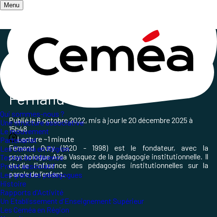
Menu
Accueil
/
Qui sommes-nous ?
/
Les grands et grandes pédagogues
/
Les grand·es pédagogues
Fernand Oury
Qui sommes-nous ?
Publié le
6 octobre 2022
, mis à jour le
20 décembre 2025 à
Une structure associative
15h48
Le mouvement
Lecture ~1 minute
Partenariat
Fernand Oury (1920 - 1998) est le fondateur, avec la
Les Ceméa en Région
psychologue Aïda Vasquez de la pédagogie institutionnelle. Il
Textes de référence
étudie l’influence des pédagogies institutionnelles sur la
Projet associatif
parole de l’enfant.
Les grand.es pédagogues
Histoire
Rapports d'Activité
Un Etablissement d'Enseignement Supérieur
Les Ceméa en Région