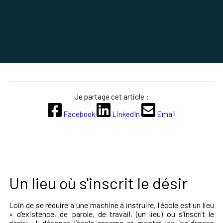
Je partage cet article :
Facebook
LinkedIn
Email
Un lieu où s'inscrit le désir
Loin de se réduire à une machine à instruire, l'école est un lieu
« d’existence, de parole, de travail, (un lieu) où s’inscrit le
désir». Il dénonce l’école-caserne et montre les incidences