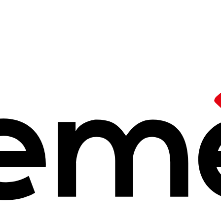
0 ans !
obre 2025 à 14h25
d’Education (FIFE)
se déroulera à Evreux, du mardi
3 décembre (9h30