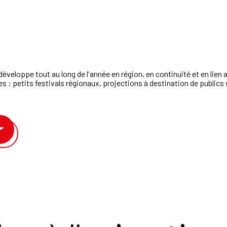
développe
tout
au
long
de
l'année
en
région,
en
continuité
et
en
lien
es
:
petits
festivals
régionaux,
projections
à
destination
de
publics