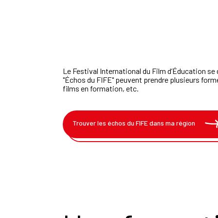
Le
Festival
International
du
Film
d’Éducation
se
"Échos
du
FIFE"
peuvent
prendre
plusieurs
form
films
en
formation,
etc
.
Trouver les échos du FIFE dans ma région