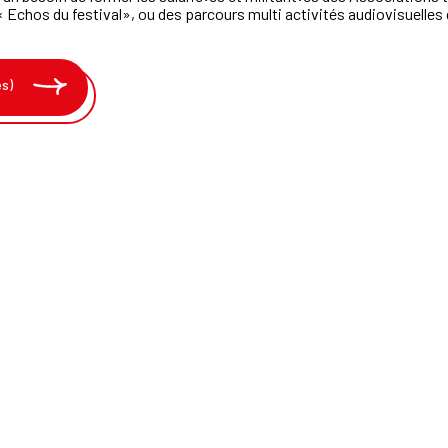
 Echos du festival
», ou des parcours multi activit
és audiovisuelles 
es)