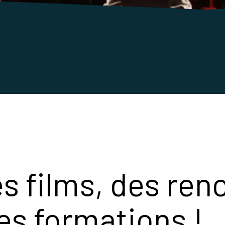
es films, des ren
es formations !