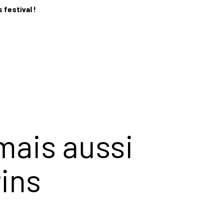
 festival !
mais aussi
rins