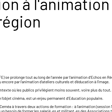
on à l'animation
région
FE) se prolonge tout au long de l'année par l’animation
d’Echos en Ré
u encore par l’animation d’ateliers culturels et d’éducation à l’image.
ntexte où les publics privilégient moins souvent, voire plus du tout, 
e l’objet cinéma, est un enjeu permanent
d’Education populaire.
Ceméa à travers deux actions de formation :
à l’animation (
session
 un besoin de former les salarié
·
es et militant
·
es des Associations