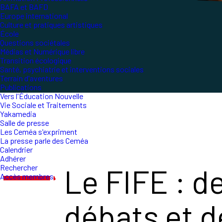
BAFA et BAFD
Europe international
Culture et pratiques artistiques
École
Questions sociétales
Médias et Numérique libre
Transition écologique
Santé, psychiatrie et interventions sociales
Terrain d'aventures
Publications
Vers l'Éducation Nouvelle
Vie Sociale et Traitements
Yakamedia
Salle de presse
Les Ceméa s'expriment
La presse parle des Ceméa
Calendrier
Adhérer
Le FIFE : d
Rechercher
Accès membres
débats et d