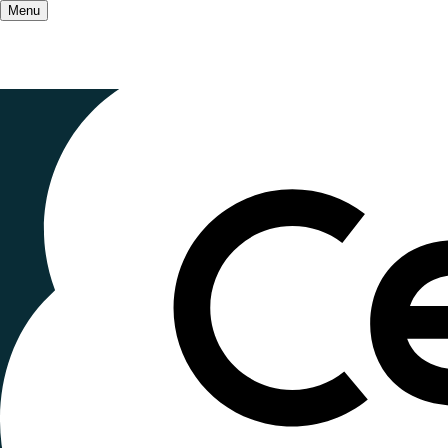
Menu
Accueil
/
Formation échos FIFE
Le FIFE a 2
Publié le
19 septembre 2023
, mis à jour le
27 oct
Lecture ~2 minutes
La
20e édition du Festival International du Film
Fêtons les 20 ans du FIFE !