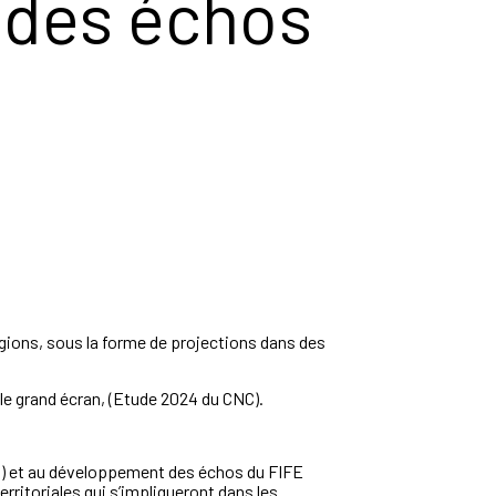
 des échos
gions, sous la forme de projections dans
des
le grand écran,
(Etude 2024
du CNC).
1) et au développement
des échos du FIFE
territoriales qui s’impliqueront dans les