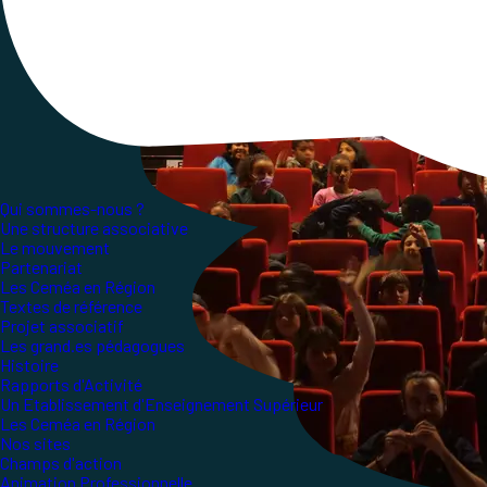
Qui sommes-nous ?
Une structure associative
Le mouvement
Partenariat
Les Ceméa en Région
Textes de référence
Projet associatif
Les grand.es pédagogues
Histoire
Rapports d'Activité
Un Etablissement d'Enseignement Supérieur
Les Ceméa en Région
Nos sites
Champs d'action
Animation Professionnelle