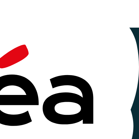
) au samedi
7
décembre 2024 (20h).