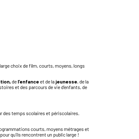
large choix de film, courts, moyens, longs
tion,
de
l’enfance
et de la
jeunesse
, de la
istoires et des parcours de vie d’enfants, de
sur des temps scolaires et périscolaires.
es programmations courts, moyens métrages et
our qu’ils rencontrent un public large !