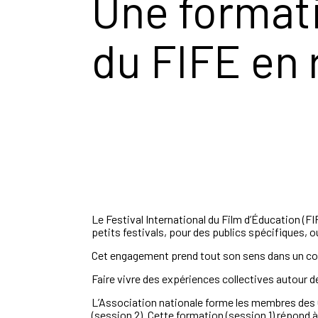
Une formati
du FIFE en 
Le Festival International du Film d’Éducation (FI
petits festivals, pour des publics spécifiques,
o
Cet engagement prend tout son sens
dans un co
Faire vivre des expériences collectives autour d
L’Association nationale forme les membres des 
(
session
2).
Cette formation
(session 1)
répond à