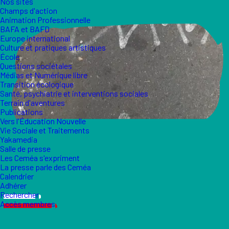
Nos sites
Champs d'action
Animation Professionnelle
BAFA et BAFD
Europe international
Culture et pratiques artistiques
École
Questions sociétales
Médias et Numérique libre
Transition écologique
Santé, psychiatrie et interventions sociales
Terrain d'aventures
Publications
Vers l'Éducation Nouvelle
Vie Sociale et Traitements
Yakamedia
Salle de presse
Les Ceméa s'expriment
La presse parle des Ceméa
Calendrier
Adhérer
Rechercher
Accès membres