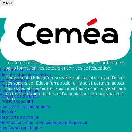
Menu
Accueil
/
Qui sommes-nous ?
Qui sommes-nous ?
Les Ceméa agissent pour transformer la société, notamment
par la formation des acteurs et actrices de l'éducation.
Qui sommes-nous ?
Une structure associative
Mouvement d'Education Nouvelle mais aussi se revendiquant
Le mouvement
des valeurs de l'Education populaire, ils se structurent autour
Partenariat
des associations territoriales, réparties en métropole et dans
Les Ceméa en Région
les territoires ultramarins, et l'association nationale, basée à
Textes de référence
Paris.
Projet associatif
Les grand.es pédagogues
Histoire
Rapports d'Activité
Un Etablissement d'Enseignement Supérieur
Les Ceméa en Région