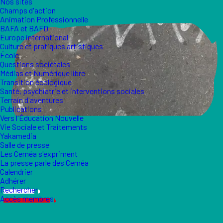
Nos sites
Champs d'action
Animation Professionnelle
BAFA et BAFD
Europe international
Culture et pratiques artistiques
École
Questions sociétales
Médias et Numérique libre
Transition écologique
Santé, psychiatrie et interventions sociales
Terrain d'aventures
Publications
Vers l'Éducation Nouvelle
Vie Sociale et Traitements
Yakamedia
Salle de presse
Les Ceméa s'expriment
La presse parle des Ceméa
Calendrier
Adhérer
Rechercher
Accès membres