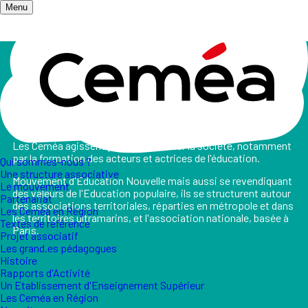
Menu
Accueil
/
Qui sommes-nous ?
Qui sommes-nous ?
Les Ceméa agissent pour transformer la société, notamment
par la formation des acteurs et actrices de l'éducation.
Qui sommes-nous ?
Une structure associative
Mouvement d'Education Nouvelle mais aussi se revendiquant
Le mouvement
des valeurs de l'Education populaire, ils se structurent autour
Partenariat
des associations territoriales, réparties en métropole et dans
Les Ceméa en Région
les territoires ultramarins, et l'association nationale, basée à
Textes de référence
Paris.
Projet associatif
Les grand.es pédagogues
Histoire
Rapports d'Activité
Un Etablissement d'Enseignement Supérieur
Les Ceméa en Région