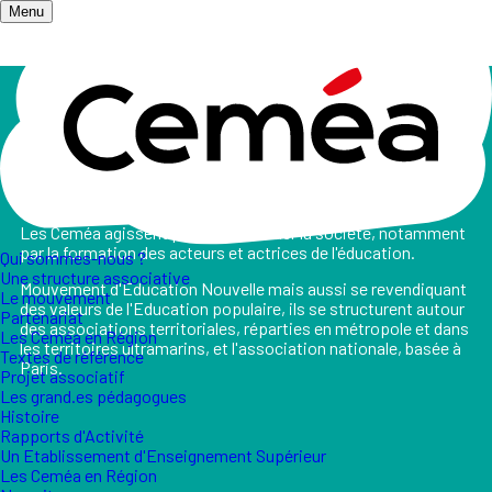
Menu
Accueil
/
Qui sommes-nous ?
Qui sommes-nous ?
Les Ceméa agissent pour transformer la société, notamment
par la formation des acteurs et actrices de l'éducation.
Qui sommes-nous ?
Une structure associative
Mouvement d'Education Nouvelle mais aussi se revendiquant
Le mouvement
des valeurs de l'Education populaire, ils se structurent autour
Partenariat
des associations territoriales, réparties en métropole et dans
Les Ceméa en Région
les territoires ultramarins, et l'association nationale, basée à
Textes de référence
Paris.
Projet associatif
Les grand.es pédagogues
Histoire
Rapports d'Activité
Un Etablissement d'Enseignement Supérieur
Les Ceméa en Région