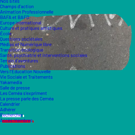
Nos sites
Champs d'action
Animation Professionnelle
BAFA et BAFD
Europe international
Culture et pratiques artistiques
École
Questions sociétales
Médias et Numérique libre
Transition écologique
Santé, psychiatrie et interventions sociales
Terrain d'aventures
Publications
Vers l'Éducation Nouvelle
Vie Sociale et Traitements
Yakamedia
Salle de presse
Les Ceméa s'expriment
La presse parle des Ceméa
Calendrier
Adhérer
Rechercher
Accès membres