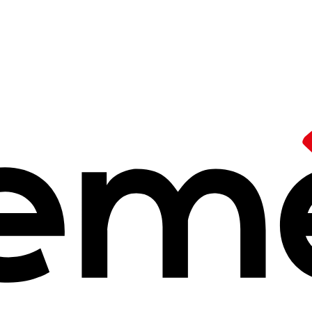
 d'action
sse à tous. Elle est de tous les instants
ucation dans la société suscite l’intérêt des Ceméa et relève de leu