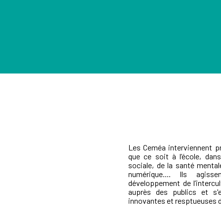
Les Ceméa interviennent pr
que ce soit à l’école, dans
sociale, de la santé mental
numérique.... Ils agiss
développement de l’intercul
auprès des publics et s'e
innovantes et resptueuses de