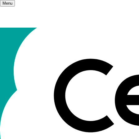
Menu
Accueil
/
Champs d'action
Les champs
II n’y a qu’une éducation. Elle s’adre
D’une manière générale tout ce qui touche à l’éd