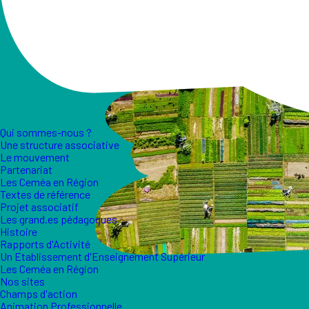
Qui sommes-nous ?
Une structure associative
Le mouvement
Partenariat
Les Ceméa en Région
Textes de référence
Projet associatif
Les grand.es pédagogues
Histoire
Rapports d'Activité
Un Etablissement d'Enseignement Supérieur
Les Ceméa en Région
Nos sites
Champs d'action
Animation Professionnelle