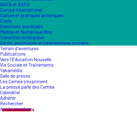
BAFA et BAFD
Europe international
Culture et pratiques artistiques
École
Questions sociétales
Médias et Numérique libre
Transition écologique
Santé, psychiatrie et interventions sociales
Terrain d'aventures
Publications
Vers l'Éducation Nouvelle
Vie Sociale et Traitements
Yakamedia
Salle de presse
Les Ceméa s'expriment
La presse parle des Ceméa
Calendrier
Adhérer
Rechercher
Accès membres