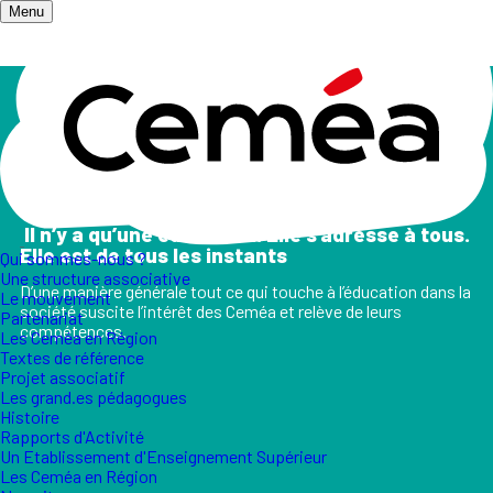
Menu
Accueil
/
Champs d'action
Les champs d'action
II n’y a qu’une éducation. Elle s’adresse à tous.
Elle est de tous les instants
Qui sommes-nous ?
Une structure associative
D’une manière générale tout ce qui touche à l’éducation dans la
Le mouvement
société suscite l’intérêt des Ceméa et relève de leurs
Partenariat
compétences.
Les Ceméa en Région
Textes de référence
Projet associatif
Les grand.es pédagogues
Histoire
Rapports d'Activité
Un Etablissement d'Enseignement Supérieur
Les Ceméa en Région