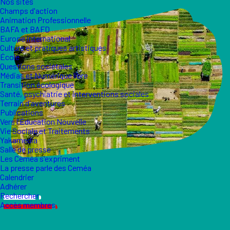
Nos sites
Champs d'action
Animation Professionnelle
BAFA et BAFD
Europe international
Culture et pratiques artistiques
École
Questions sociétales
Médias et Numérique libre
Transition écologique
Santé, psychiatrie et interventions sociales
Terrain d'aventures
Publications
Vers l'Éducation Nouvelle
Vie Sociale et Traitements
Yakamedia
Salle de presse
Les Ceméa s'expriment
La presse parle des Ceméa
Calendrier
Adhérer
Rechercher
Accès membres