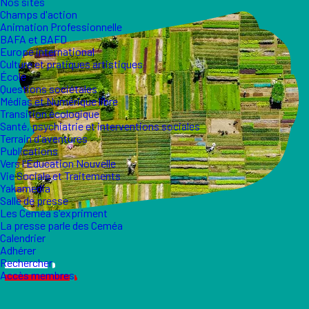
Nos sites
Champs d'action
Animation Professionnelle
BAFA et BAFD
Europe international
Culture et pratiques artistiques
École
Questions sociétales
Médias et Numérique libre
Transition écologique
Santé, psychiatrie et interventions sociales
Terrain d'aventures
Publications
Vers l'Éducation Nouvelle
Vie Sociale et Traitements
Yakamedia
Salle de presse
Les Ceméa s'expriment
La presse parle des Ceméa
Calendrier
Adhérer
Rechercher
Accès membres