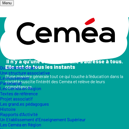
Menu
Accueil
/
Champs d'action
Les champs d'action
II n’y a qu’une éducation. Elle s’adresse à tous.
Elle est de tous les instants
Qui sommes-nous ?
Une structure associative
D’une manière générale tout ce qui touche à l’éducation dans la
Le mouvement
société suscite l’intérêt des Ceméa et relève de leurs
Partenariat
compétences.
Les Ceméa en Région
Textes de référence
Projet associatif
Les grand.es pédagogues
Histoire
Rapports d'Activité
Un Etablissement d'Enseignement Supérieur
Les Ceméa en Région